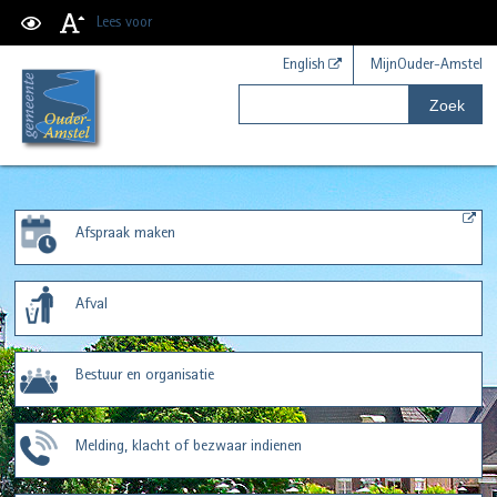
Lees voor
English
MijnOuder-Amstel
Zoek
Afspraak maken
Afval
Bestuur en organisatie
Melding, klacht of bezwaar indienen