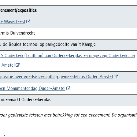
enement/exposities
e Waverfeest
rmis Duivendrecht
u de Boules toernooi op parkgedeelte van ’t Kampje
S Ouderkerk (Triathlon) aan Ouderkerkerplas en omgeving Ouderkerk aan
 Amstel
positie over voedselverspilling gemeentehuis Ouder-Amstel
pen Monumentendag Ouder-Amstel
ooienmarkt Ouderkerkerplas
or geplaatste teksten met betrekking tot een evenement. De organisati