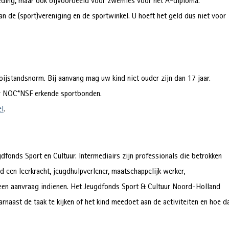
leding, maar ook bijvoorbeeld voor zwemles voor het A-diploma.
n de (sport)vereniging en de sportwinkel. U hoeft het geld dus niet voor
ijstandsnorm. Bij aanvang mag uw kind niet ouder zijn dan 17 jaar.
or NOC*NSF erkende sportbonden.
el
.
gdfonds Sport en Cultuur. Intermediairs zijn professionals die betrokken
d een leerkracht, jeugdhulpverlener, maatschappelijk werker,
n een aanvraag indienen. Het Jeugdfonds Sport & Cultuur Noord-Holland
naast de taak te kijken of het kind meedoet aan de activiteiten en hoe d