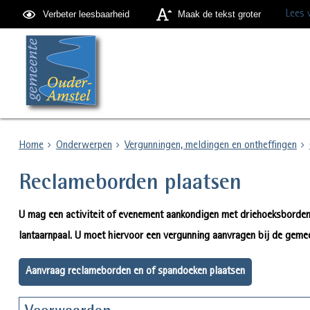
Lees 
Verbeter leesbaarheid
Maak de tekst groter
Home
Onderwerpen
Vergunningen, meldingen en ontheffingen
Reclameborden plaatsen
U mag een activiteit of evenement aankondigen met driehoeksborden
lantaarnpaal. U moet hiervoor een vergunning aanvragen bij de geme
Aanvraag reclameborden en of spandoeken plaatsen