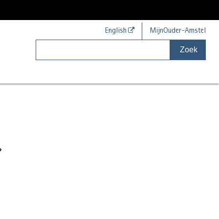
English
MijnOuder-Amstel
Zoek
?