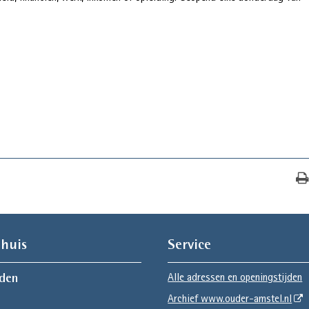
huis
Service
Alle adressen en openingstijden
jden
Archief www.ouder-amstel.nl