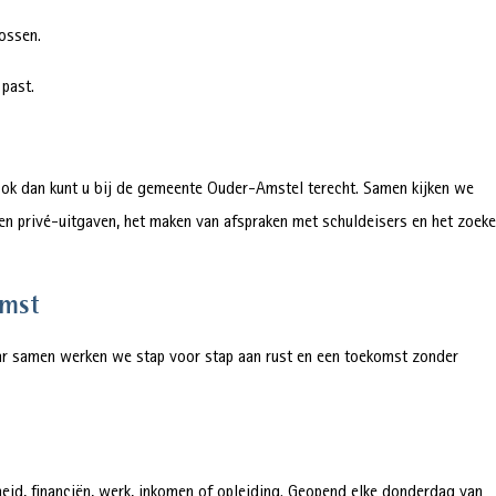
ossen.
 past.
Ook dan kunt u bij de gemeente Ouder-Amstel terecht. Samen kijken we
e en privé-uitgaven, het maken van afspraken met schuldeisers en het zoek
omst
aar samen werken we stap voor stap aan rust en een toekomst zonder
eid, financiën, werk, inkomen of opleiding. Geopend elke donderdag van