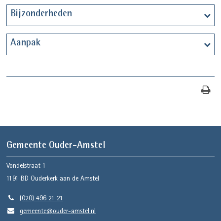
Bijzonderheden
Aanpak
Gemeente Ouder-Amstel
Vondelstraat 1
1191 BD
Ouderkerk aan de Amstel
(020) 496 21 21
gemeente@ouder-amstel.nl