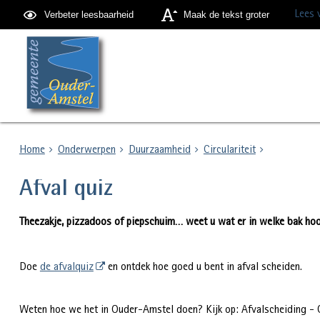
Lees 
Verbeter leesbaarheid
Maak de tekst groter
Home
Onderwerpen
Duurzaamheid
Circulariteit
Afval quiz
Theezakje, pizzadoos of piepschuim… weet u wat er in welke bak hoo
Doe
de afvalquiz
en ontdek hoe goed u bent in afval scheiden.
Weten hoe we het in Ouder-Amstel doen? Kijk op: Afvalscheiding -