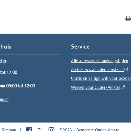
huis
Service
Alle adressen en openingstijden
jden
Archief www.ouder-amstel.nl
tot 17:00
Gratis en veilige wifi voor bezoe
an 08:00 tot 12:00
Werken voor Ouder-Amstel
ijden
Sitemap
©2026 - Gemeente Ouder-Amstel