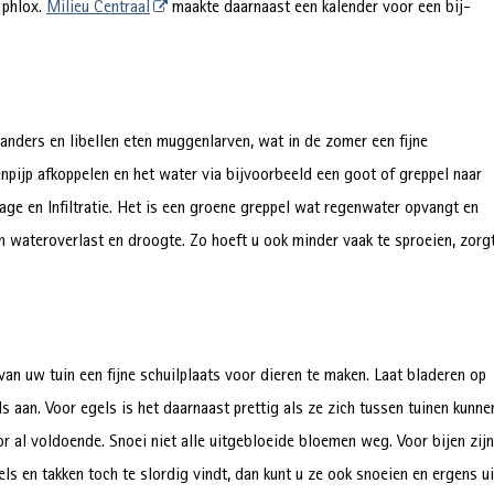
n phlox.
Milieu Centraal
maakte daarnaast een kalender voor een bij-
manders en libellen eten muggenlarven, wat in de zomer een fijne
enpijp afkoppelen en het water via bijvoorbeeld een goot of greppel naar
age en Infiltratie. Het is een groene greppel wat regenwater opvangt en
n wateroverlast en droogte. Zo hoeft u ook minder vaak te sproeien, zorg
an uw tuin een fijne schuilplaats voor dieren te maken. Laat bladeren op
ls aan. Voor egels is het daarnaast prettig als ze zich tussen tuinen kunne
 al voldoende. Snoei niet alle uitgebloeide bloemen weg. Voor bijen zijn
ls en takken toch te slordig vindt, dan kunt u ze ook snoeien en ergens ui