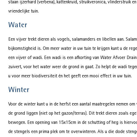
staan ijzerhard (verbena), kattenkruid, struikveronica, vlinderstruik e
vriendelijke tuin.
Water
Een vijver trekt dieren als vogels, salamanders en libellen aan. Sala
bijkomstigheid is. Om meer water in uw tuin te krijgen kunt u de reg
een vijver of wadi. Een wadi is een afkorting van Water Afvoer Drain
zuivert, voor het water weer de grond in gaat. Zo helpt de wadi tege
u voor meer biodiversiteit én het geeft een mooi effect in uw tuin.
Winter
Voor de winter kunt u in de herfst een aantal maatregelen nemen om v
de grond liggen (niet op het gazon/terras). Dit trekt dieren zoals ege
bewegen. Een opening van 15x15cm in de schutting of heg is hiervoor
de stengels een prima plek om te overwinteren. Als u die dode stenge