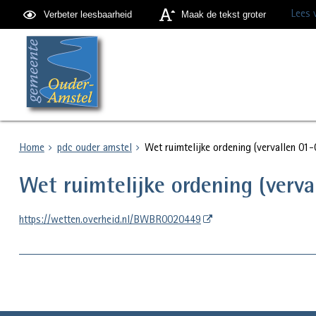
Lees 
Verbeter leesbaarheid
Maak de tekst groter
Home
pdc ouder amstel
Wet ruimtelijke ordening (vervallen 01
Wet ruimtelijke ordening (verv
https://wetten.overheid.nl/BWBR0020449